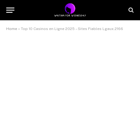
Home
»
Top 10 Casinos en Ligne 2025 – Sites Fiables Lgaux.2166