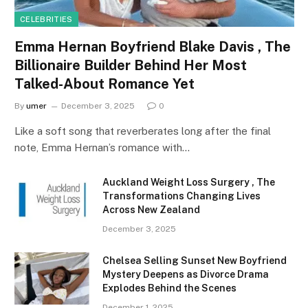
CELEBRITIES
Emma Hernan Boyfriend Blake Davis , The
Billionaire Builder Behind Her Most
Talked-About Romance Yet
By
umer
December 3, 2025
0
Like a soft song that reverberates long after the final
note, Emma Hernan’s romance with…
Auckland Weight Loss Surgery , The
Transformations Changing Lives
Across New Zealand
December 3, 2025
Chelsea Selling Sunset New Boyfriend
Mystery Deepens as Divorce Drama
Explodes Behind the Scenes
December 1, 2025