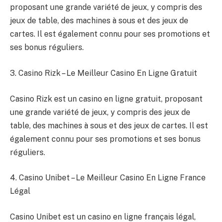
proposant une grande variété de jeux, y compris des
jeux de table, des machines à sous et des jeux de
cartes. Il est également connu pour ses promotions et
ses bonus réguliers.
3. Casino Rizk – Le Meilleur Casino En Ligne Gratuit
Casino Rizk est un casino en ligne gratuit, proposant
une grande variété de jeux, y compris des jeux de
table, des machines à sous et des jeux de cartes. Il est
également connu pour ses promotions et ses bonus
réguliers.
4. Casino Unibet – Le Meilleur Casino En Ligne France
Légal
Casino Unibet est un casino en ligne français légal,