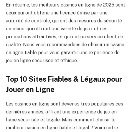
En résumé, les meilleurs casinos en ligne de 2025 sont
ceux qui ont obtenu une licence émise par une
autorité de contrôle, qui ont des mesures de sécurité
en place, qui offrent une variété de jeux et des
promotions attractives, et qui ont un service client de
qualité. Nous vous recommandons de choisir un casino
en ligne fiable pour vous garantir une expérience de
jeu en ligne sécurisée et éthique.
Top 10 Sites Fiables & Légaux pour
Jouer en Ligne
Les casinos en ligne sont devenus très populaires ces
dernières années, offrant une expérience de jeu en
ligne sécurisée et légale. Mais comment choisir le
meilleur casino en ligne fiable et légal ? Voici notre