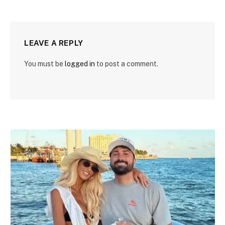
LEAVE A REPLY
You must be
logged in
to post a comment.