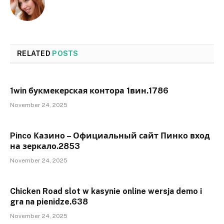
RELATED
POSTS
1win букмекерская контора 1вин.1786
November 24, 2025
Pinco Казино – Официальный сайт Пинко вход
на зеркало.2853
November 24, 2025
Chicken Road slot w kasynie online wersja demo i
gra na pienidze.638
November 24, 2025