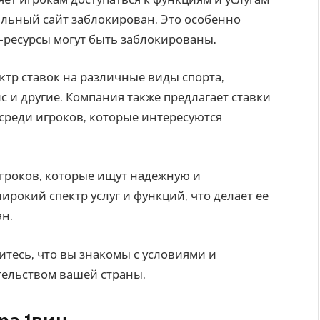
альный сайт заблокирован. Это особенно
т-ресурсы могут быть заблокированы.
ктр ставок на различные виды спорта,
с и другие. Компания также предлагает ставки
 среди игроков, которые интересуются
игроков, которые ищут надежную и
рокий спектр услуг и функций, что делает ее
ан.
итесь, что вы знакомы с условиями и
тельством вашей страны.