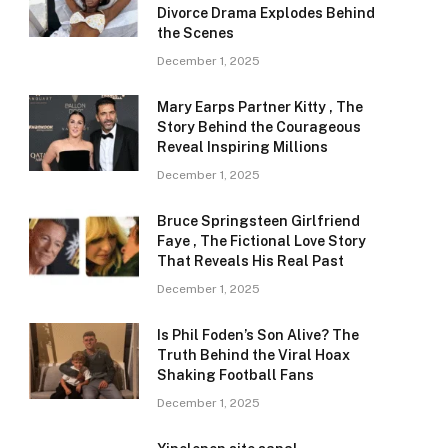
Divorce Drama Explodes Behind
the Scenes
December 1, 2025
Mary Earps Partner Kitty , The
Story Behind the Courageous
Reveal Inspiring Millions
December 1, 2025
Bruce Springsteen Girlfriend
Faye , The Fictional Love Story
That Reveals His Real Past
December 1, 2025
Is Phil Foden’s Son Alive? The
Truth Behind the Viral Hoax
Shaking Football Fans
December 1, 2025