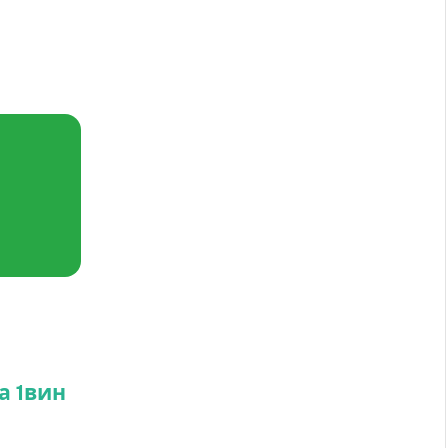
а 1вин