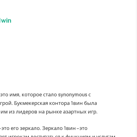
win
 это имя, которое стало synonymous с
рой. Букмекерская контора 1вин была
дним из лидеров на рынке азартных игр.
то его зеркало. Зеркало 1вин – это
ет игрокам доступаться к функциям и услугам