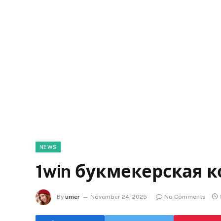
NEWS
1win букмекерская к
By
umer
November 24, 2025
No Comments