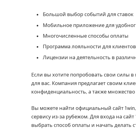
Большой выбор событий для ставок
Мобильное приложение для удобного
Многочисленные способы оплаты
Программа лояльности для клиентов
Лицензии на деятельность в различ
Если вы хотите попробовать свои силы в м
для вас. Компания предлагает своим клие
конфиденциальность, а также множество 
Вы можете найти официальный сайт 1win, а
сервису из-за рубежом. Для входа на сайт
выбрать способ оплаты и начать делать с