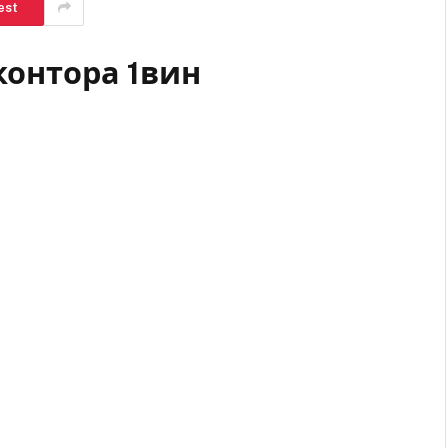
est
контора 1вин