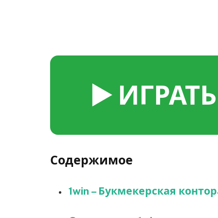
▶️ ИГРАТЬ
Содержимое
1win – Букмекерская контор