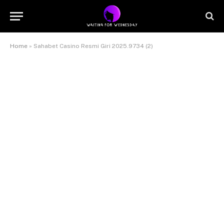
Home
»
Sahabet Casino Resmi Giri 2025.9734 (2)