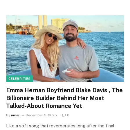
CELEBRITIES
Emma Hernan Boyfriend Blake Davis , The
Billionaire Builder Behind Her Most
Talked-About Romance Yet
By
umer
December 3, 2025
0
Like a soft song that reverberates long after the final