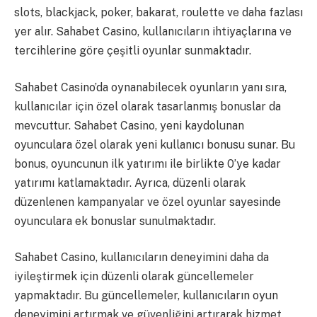
slots, blackjack, poker, bakarat, roulette ve daha fazlası
yer alır. Sahabet Casino, kullanıcıların ihtiyaçlarına ve
tercihlerine göre çeşitli oyunlar sunmaktadır.
Sahabet Casino’da oynanabilecek oyunların yanı sıra,
kullanıcılar için özel olarak tasarlanmış bonuslar da
mevcuttur. Sahabet Casino, yeni kaydolunan
oyunculara özel olarak yeni kullanıcı bonusu sunar. Bu
bonus, oyuncunun ilk yatırımı ile birlikte 0’ye kadar
yatırımı katlamaktadır. Ayrıca, düzenli olarak
düzenlenen kampanyalar ve özel oyunlar sayesinde
oyunculara ek bonuslar sunulmaktadır.
Sahabet Casino, kullanıcıların deneyimini daha da
iyileştirmek için düzenli olarak güncellemeler
yapmaktadır. Bu güncellemeler, kullanıcıların oyun
deneyimini artırmak ve güvenliğini artırarak hizmet