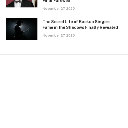
Final Farewell
November 27, 2025
The Secret Life of Backup Singers ,
Fame in the Shadows Finally Revealed
November 27, 2025