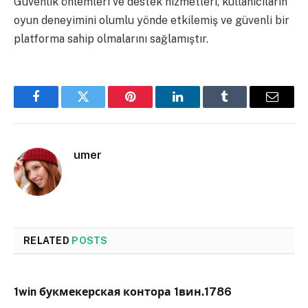
Güvenlik önlemleri ve destek hizmetleri, kullanıcıların
oyun deneyimini olumlu yönde etkilemiş ve güvenli bir
platforma sahip olmalarını sağlamıştır.
Facebook
Twitter
Pinterest
LinkedIn
Tumblr
Email
umer
RELATED
POSTS
1win букмекерская контора 1вин.1786