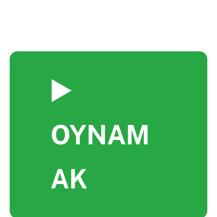
▶️
OYNAM
AK