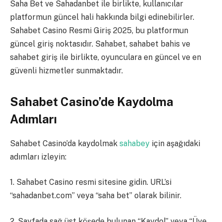
Saha Bet ve Sahadanbet ile birlikte, kullanıcılar
platformun güncel hali hakkında bilgi edinebilirler.
Sahabet Casino Resmi Giriş 2025, bu platformun
güncel giriş noktasıdır. Sahabet, sahabet bahis ve
sahabet giriş ile birlikte, oyunculara en güncel ve en
güvenli hizmetler sunmaktadır.
Sahabet Casino’de Kaydolma
Adımları
Sahabet Casino’da kaydolmak
sahabey
için aşağıdaki
adımları izleyin:
1. Sahabet Casino resmi sitesine gidin. URL’si
“sahadanbet.com” veya “saha bet” olarak bilinir.
2. Sayfada sağ üst köşede bulunan “Kaydol” veya “Üye