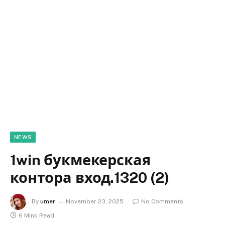
NEWS
1win букмекерская
контора вход.1320 (2)
By
umer
November 23, 2025
No Comments
6 Mins Read