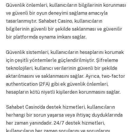
Güvenlik önlemleri, kullanıcıların bilgilerinin korunması
ve güvenli bir oyun deneyimi sağlama amacıyla
tasarlanmıştır. Sahabet Casino, kullanıcıların
bilgilerinin güvenli bir şekilde saklanması ve güvenilir
bir platformda oynama imkanı sağlar.
Güvenlik sistemleri, kullanıcıların hesaplarını korumak
için çeşitli yöntemlerle güçlendirilmiştir. Şifreleme
teknolojileri, kullanıcı verilerinin güvenli bir şekilde
aktarılmasını ve saklanmasını sağlar. Ayrıca, two-factor
authentication (2FA) gibi ek güvenlik önlemleri,
hesapların kötü niyetli kişilerden korunmasını sağlar.
Sahabet Casino’da destek hizmetleri, kullanıcıların
herhangi bir sorun yaşarsa veya ihtiyaç duyduklarında
her zaman yanındadır. 24/7 destek hizmetleri,
kullanıcıların her zaman sorularını ve sorunlarını