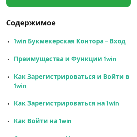
Содержимое
1win Букмекерская Контора – Вход
Преимущества и Функции 1win
Как Зарегистрироваться и Войти в
1win
Как Зарегистрироваться на 1win
Как Войти на 1win