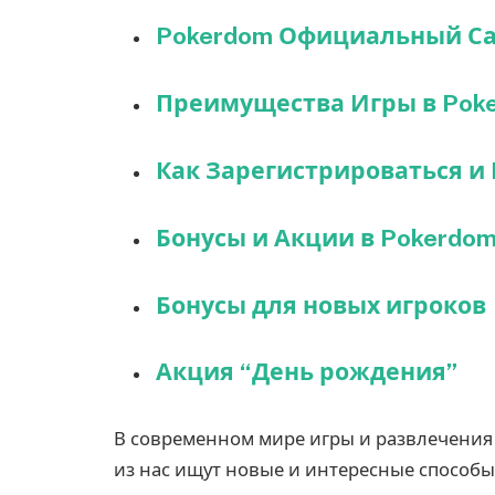
Pokerdom Официальный Сай
Преимущества Игры в Pok
Как Зарегистрироваться и 
Бонусы и Акции в Pokerdo
Бонусы для новых игроков
Акция “День рождения”
В современном мире игры и развлечения
из нас ищут новые и интересные способы