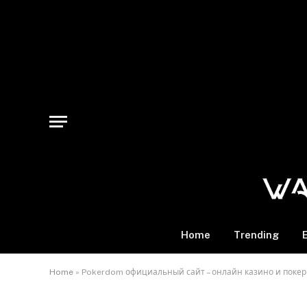
Home
Trending
Home
»
Pokerdom официальный сайт – онлайн казино и покер