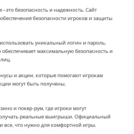
– это безопасность и надежность. Сайт
 обеспечения безопасности игроков и защиты
т использовать уникальный логин и пароль,
о обеспечивает максимальную безопасность и
 лиц.
нусы и акции, которые помогают игрокам
кции могут быть получены,
зино и покер-рум, где игроки могут
получать реальные выигрыши. Официальный
ти все, что нужно для комфортной игры.