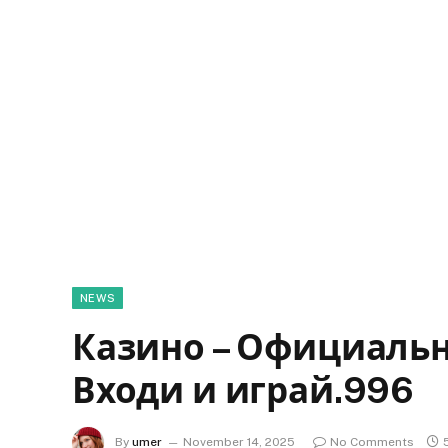
NEWS
Казино – Официальны
Входи и играй.996
By
umer
November 14, 2025
No Comments