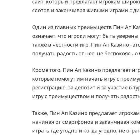
сайт, который предлагает игрокам широки
слотов и заканчивая живыми играми с д
Один из главных преимуществ Пин Ап Кази
означает, что игроки могут быть уверены 
также в честности игр. Пин Ап Казино – эт
получать радость от нее, не беспокоясь о
Кроме того, Пин Ап Казино предлагает иг
которые помогут им начать игру с преиму
регистрацию, за депозит и за участие в ту
игру с преимуществом и получать радость
Также, Пин Ап Казино предлагает игрокам
начиная от смартфонов и заканчивая комп
играть где угодно и когда угодно, не огр