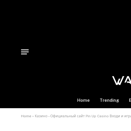
Home
Trending
Home
»
Казино – Официальный сайт Pin Up Casino Входи и иг