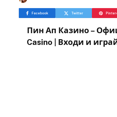
Facebook
Twitter
Pinter
Пин Ап Казино – Офи
Casino | Входи и игра