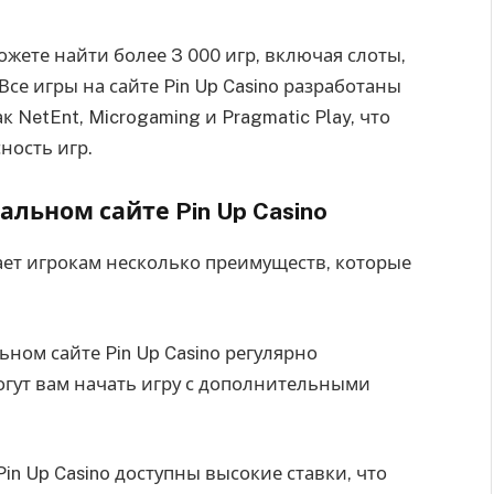
ожете найти более 3 000 игр, включая слоты,
 Все игры на сайте Pin Up Casino разработаны
 NetEnt, Microgaming и Pragmatic Play, что
ность игр.
льном сайте Pin Up Casino
ает игрокам несколько преимуществ, которые
ьном сайте Pin Up Casino регулярно
огут вам начать игру с дополнительными
in Up Casino доступны высокие ставки, что