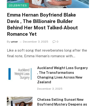
CELEBRITIES
Emma Hernan Boyfriend Blake
Davis , The Billionaire Builder
Behind Her Most Talked-About
Romance Yet
By
umer
December 3, 2025
0
Like a soft song that reverberates long after the
final note, Emma Hernan’s romance with…
Auckland Weight Loss Surgery
, The Transformations
Changing Lives Across New
Zealand
December 3, 2025
Chelsea Selling Sunset New
Boyfriend Mystery Deepens as