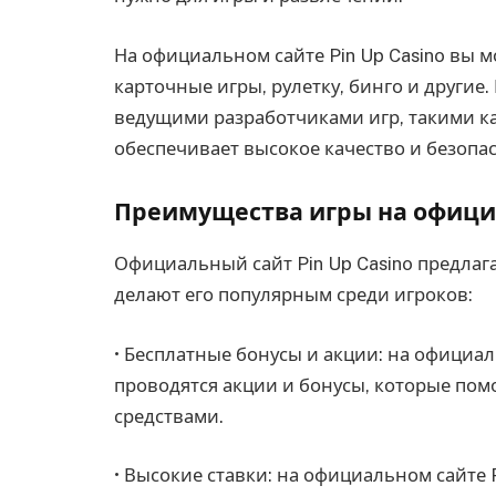
На официальном сайте Pin Up Casino вы м
карточные игры, рулетку, бинго и другие.
ведущими разработчиками игр, такими как
обеспечивает высокое качество и безопас
Преимущества игры на официа
Официальный сайт Pin Up Casino предлаг
делают его популярным среди игроков:
• Бесплатные бонусы и акции: на официал
проводятся акции и бонусы, которые пом
средствами.
• Высокие ставки: на официальном сайте P