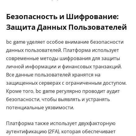
Безопасность и Шифрование:
Защита Данных Пользователей
bc game уделяет особое внимание безопасности
данных пользователей. Платформа использует
современные методы шифрования для защиты
личной информации и финансовых транзакций.
Все данные пользователей хранятся на
защищенных серверах с ограниченным доступом.
Кроме того, bc game регулярно проводит аудит
безопасности, чтобы выявлять и устранять
потенциальные уязвимости.
Платформа также использует двухфакторную
аутентификацию (2FA), которая обеспечивает