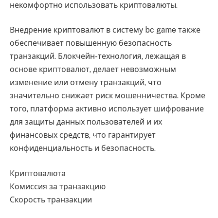
некомфортно использовать криптовалюты.
Внедрение криптовалют в систему bc game также
обеспечивает повышенную безопасность
транзакций. Блокчейн-технология, лежащая в
основе криптовалют, делает невозможным
изменение или отмену транзакций, что
значительно снижает риск мошенничества. Кроме
того, платформа активно использует шифрование
для защиты данных пользователей и их
финансовых средств, что гарантирует
конфиденциальность и безопасность.
Криптовалюта
Комиссия за транзакцию
Скорость транзакции