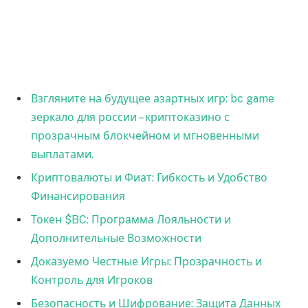
Взгляните на будущее азартных игр: bc game
зеркало для россии – криптоказино с
прозрачным блокчейном и мгновенными
выплатами.
Криптовалюты и Фиат: Гибкость и Удобство
Финансирования
Токен $BC: Программа Лояльности и
Дополнительные Возможности
Доказуемо Честные Игры: Прозрачность и
Контроль для Игроков
Безопасность и Шифрование: Защита Данных