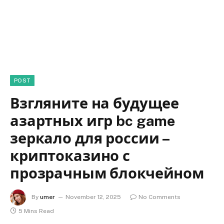
POST
Взгляните на будущее
азартных игр bc game
зеркало для россии –
криптоказино с
прозрачным блокчейном
By
umer
November 12, 2025
No Comments
5 Mins Read