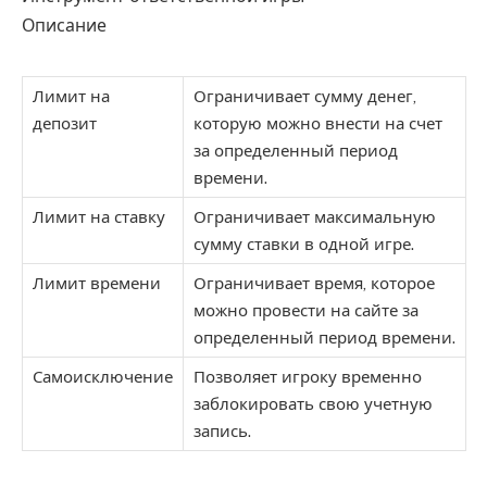
Описание
Лимит на
Ограничивает сумму денег,
депозит
которую можно внести на счет
за определенный период
времени.
Лимит на ставку
Ограничивает максимальную
сумму ставки в одной игре.
Лимит времени
Ограничивает время, которое
можно провести на сайте за
определенный период времени.
Самоисключение
Позволяет игроку временно
заблокировать свою учетную
запись.