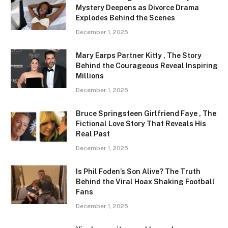
Mystery Deepens as Divorce Drama
Explodes Behind the Scenes
December 1, 2025
Mary Earps Partner Kitty , The Story
Behind the Courageous Reveal Inspiring
Millions
December 1, 2025
Bruce Springsteen Girlfriend Faye , The
Fictional Love Story That Reveals His
Real Past
December 1, 2025
Is Phil Foden’s Son Alive? The Truth
Behind the Viral Hoax Shaking Football
Fans
December 1, 2025