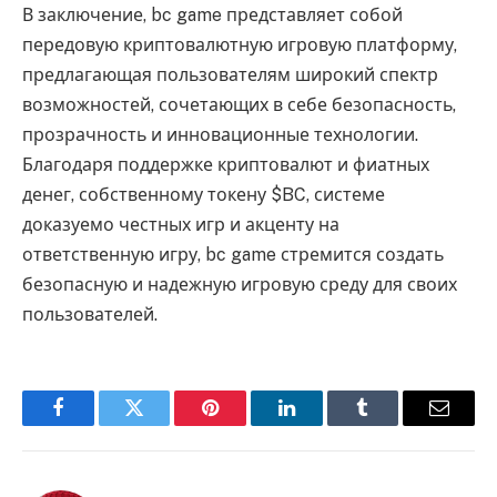
В заключение, bc game представляет собой
передовую криптовалютную игровую платформу,
предлагающая пользователям широкий спектр
возможностей, сочетающих в себе безопасность,
прозрачность и инновационные технологии.
Благодаря поддержке криптовалют и фиатных
денег, собственному токену $BC, системе
доказуемо честных игр и акценту на
ответственную игру, bc game стремится создать
безопасную и надежную игровую среду для своих
пользователей.
Facebook
Twitter
Pinterest
LinkedIn
Tumblr
Email