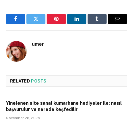
Facebook
Twitter
Pinterest
LinkedIn
Tumblr
Email
umer
RELATED
POSTS
Yinelenen site sanal kumarhane hediyeler ile: nasıl
başvurulur ve nerede keşfedilir
November 28, 2025