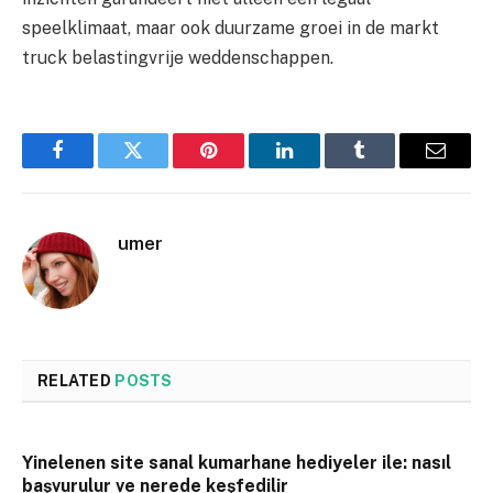
speelklimaat, maar ook duurzame groei in de markt
truck belastingvrije weddenschappen.
Facebook
Twitter
Pinterest
LinkedIn
Tumblr
Email
umer
RELATED
POSTS
Yinelenen site sanal kumarhane hediyeler ile: nasıl
başvurulur ve nerede keşfedilir