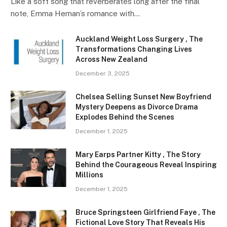
Like a soft song that reverberates long after the final
note, Emma Hernan’s romance with…
Auckland Weight Loss Surgery , The
Transformations Changing Lives
Across New Zealand
December 3, 2025
Chelsea Selling Sunset New Boyfriend
Mystery Deepens as Divorce Drama
Explodes Behind the Scenes
December 1, 2025
Mary Earps Partner Kitty , The Story
Behind the Courageous Reveal Inspiring
Millions
December 1, 2025
Bruce Springsteen Girlfriend Faye , The
Fictional Love Story That Reveals His