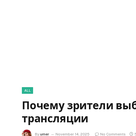
ALL
Почему зрители вы
трансляции
By
umer
November 14, 2025
No Comments