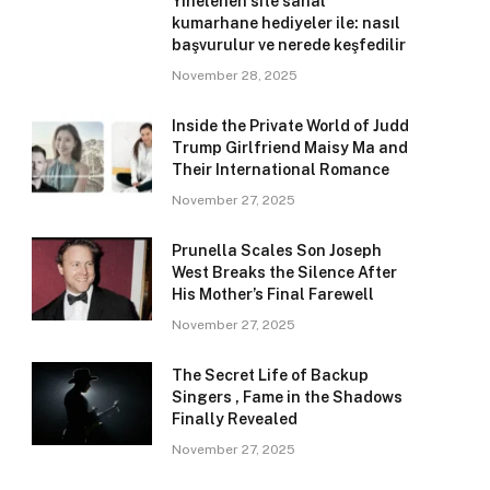
Yinelenen site sanal
kumarhane hediyeler ile: nasıl
başvurulur ve nerede keşfedilir
November 28, 2025
Inside the Private World of Judd
Trump Girlfriend Maisy Ma and
Their International Romance
November 27, 2025
Prunella Scales Son Joseph
West Breaks the Silence After
His Mother’s Final Farewell
November 27, 2025
The Secret Life of Backup
Singers , Fame in the Shadows
Finally Revealed
November 27, 2025