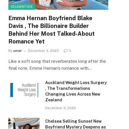
CELEBRITIES
Emma Hernan Boyfriend Blake
Davis , The Billionaire Builder
Behind Her Most Talked-About
Romance Yet
By
umer
December 3, 2025
0
Like a soft song that reverberates long after the
final note, Emma Hernan’s romance with…
Auckland Weight Loss Surgery
, The Transformations
Changing Lives Across New
Zealand
December 3, 2025
Chelsea Selling Sunset New
Boyfriend Mystery Deepens as