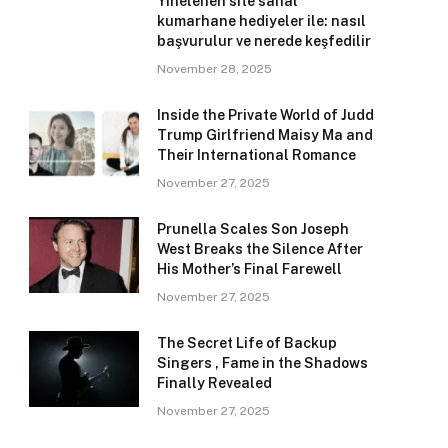
Yinelenen site sanal
kumarhane hediyeler ile: nasıl
başvurulur ve nerede keşfedilir
November 28, 2025
Inside the Private World of Judd
Trump Girlfriend Maisy Ma and
Their International Romance
November 27, 2025
Prunella Scales Son Joseph
West Breaks the Silence After
His Mother’s Final Farewell
November 27, 2025
The Secret Life of Backup
Singers , Fame in the Shadows
Finally Revealed
November 27, 2025