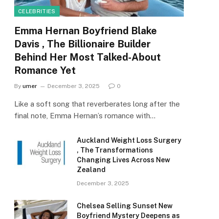
CELEBRITIES
Emma Hernan Boyfriend Blake
Davis , The Billionaire Builder
Behind Her Most Talked-About
Romance Yet
By
umer
December 3, 2025
0
Like a soft song that reverberates long after the
final note, Emma Hernan’s romance with…
Auckland Weight Loss Surgery
, The Transformations
Changing Lives Across New
Zealand
December 3, 2025
Chelsea Selling Sunset New
Boyfriend Mystery Deepens as