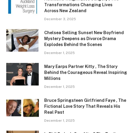
Transformations Changing Lives
Across New Zealand
December 3, 2025
Chelsea Selling Sunset New Boyfriend
Mystery Deepens as Divorce Drama
Explodes Behind the Scenes
December 1, 2025
Mary Earps Partner Kitty , The Story
Behind the Courageous Reveal Inspiring
Millions
December 1, 2025
Bruce Springsteen Girlfriend Faye , The
Fictional Love Story That Reveals His
Real Past
December 1, 2025