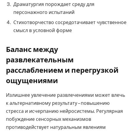
Драматургия порождает среду для
персонажного испытаний
Стихотворчество сосредотачивает чувственное
смысл в условной форме
Баланс между
развлекательным
расслаблением и перегрузкой
ощущениями
Излишнее увлечение развлечениями может влечь
к альтернативному результату – повышению
стресса и исчерпанию нейросистемы. Регулярная
побуждение сенсорных механизмов
противодействует натуральным явлениям