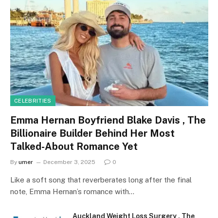
CELEBRITIES
Emma Hernan Boyfriend Blake Davis , The
Billionaire Builder Behind Her Most
Talked-About Romance Yet
By
umer
December 3, 2025
0
Like a soft song that reverberates long after the final
note, Emma Hernan’s romance with…
Auckland Weight Loss Surgery , The