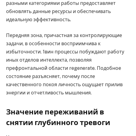
разными категориями работы предоставляет
обновлять данные ресурсы и обеспечивать
идеальную эффективность.
Передняя зона, причастная за контролирующие
задачи, в особенности восприимчива к
избыточности. 1вин процессы побуждают работу
иных отделов интеллекта, позволяя
префронтальной области regenerate. Подобное
состояние разъясняет, почему после
качественного покоя личность ощущает прилив
энергии и отчетливость мышления.
Значение переживаний в
снятии глубинного тревоги