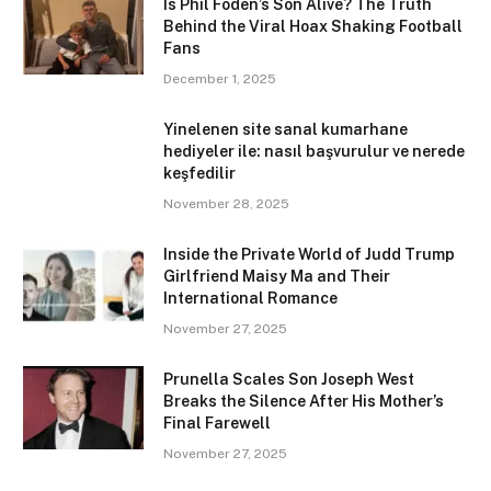
Is Phil Foden’s Son Alive? The Truth
Behind the Viral Hoax Shaking Football
Fans
December 1, 2025
Yinelenen site sanal kumarhane
hediyeler ile: nasıl başvurulur ve nerede
keşfedilir
November 28, 2025
Inside the Private World of Judd Trump
Girlfriend Maisy Ma and Their
International Romance
November 27, 2025
Prunella Scales Son Joseph West
Breaks the Silence After His Mother’s
Final Farewell
November 27, 2025