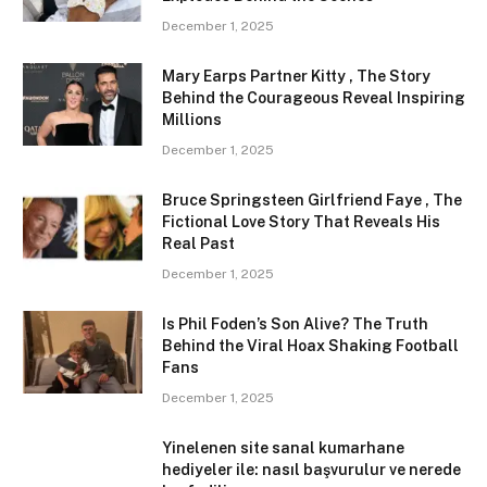
December 1, 2025
Mary Earps Partner Kitty , The Story
Behind the Courageous Reveal Inspiring
Millions
December 1, 2025
Bruce Springsteen Girlfriend Faye , The
Fictional Love Story That Reveals His
Real Past
December 1, 2025
Is Phil Foden’s Son Alive? The Truth
Behind the Viral Hoax Shaking Football
Fans
December 1, 2025
Yinelenen site sanal kumarhane
hediyeler ile: nasıl başvurulur ve nerede