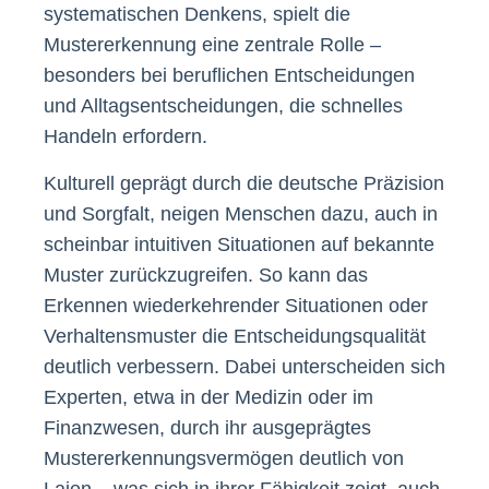
systematischen Denkens, spielt die
Mustererkennung eine zentrale Rolle –
besonders bei beruflichen Entscheidungen
und Alltagsentscheidungen, die schnelles
Handeln erfordern.
Kulturell geprägt durch die deutsche Präzision
und Sorgfalt, neigen Menschen dazu, auch in
scheinbar intuitiven Situationen auf bekannte
Muster zurückzugreifen. So kann das
Erkennen wiederkehrender Situationen oder
Verhaltensmuster die Entscheidungsqualität
deutlich verbessern. Dabei unterscheiden sich
Experten, etwa in der Medizin oder im
Finanzwesen, durch ihr ausgeprägtes
Mustererkennungsvermögen deutlich von
Laien – was sich in ihrer Fähigkeit zeigt, auch