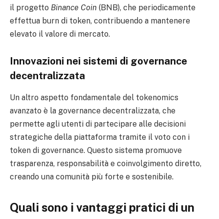
il progetto
Binance Coin
(BNB), che periodicamente
effettua burn di token, contribuendo a mantenere
elevato il valore di mercato.
Innovazioni nei sistemi di governance
decentralizzata
Un altro aspetto fondamentale del tokenomics
avanzato è la governance decentralizzata, che
permette agli utenti di partecipare alle decisioni
strategiche della piattaforma tramite il voto con i
token di governance. Questo sistema promuove
trasparenza, responsabilità e coinvolgimento diretto,
creando una comunità più forte e sostenibile.
Quali sono i vantaggi pratici di un