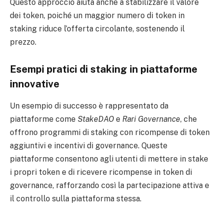
Questo approccio aiuta anche a stabilizzare il valore
dei token, poiché un maggior numero di token in
staking riduce l’offerta circolante, sostenendo il
prezzo.
Esempi pratici di staking in piattaforme
innovative
Un esempio di successo è rappresentato da
piattaforme come
StakeDAO
e
Rari Governance
, che
offrono programmi di staking con ricompense di token
aggiuntivi e incentivi di governance. Queste
piattaforme consentono agli utenti di mettere in stake
i propri token e di ricevere ricompense in token di
governance, rafforzando così la partecipazione attiva e
il controllo sulla piattaforma stessa.