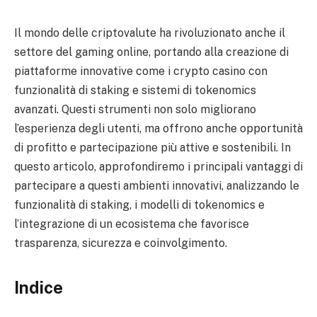
Il mondo delle criptovalute ha rivoluzionato anche il
settore del gaming online, portando alla creazione di
piattaforme innovative come i crypto casino con
funzionalità di staking e sistemi di tokenomics
avanzati. Questi strumenti non solo migliorano
l’esperienza degli utenti, ma offrono anche opportunità
di profitto e partecipazione più attive e sostenibili. In
questo articolo, approfondiremo i principali vantaggi di
partecipare a questi ambienti innovativi, analizzando le
funzionalità di staking, i modelli di tokenomics e
l’integrazione di un ecosistema che favorisce
trasparenza, sicurezza e coinvolgimento.
Indice