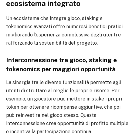
ecosistema integrato
Un ecosistema che integra gioco, staking e
tokenomics avanzati offre numerosi benefici pratici,
migliorando l’esperienza complessiva degli utenti e
rafforzando la sostenibilità del progetto.
Interconnessione tra gioco, staking e
tokenomics per maggiori opportunità
La sinergia tra le diverse funzionalità permette agli
utenti di sfruttare al meglio le proprie risorse. Per
esempio, un giocatore può mettere in stake i propri
token per ottenere ricompense aggiuntive, che poi
può reinvestire nel gioco stesso. Questa
interconnessione crea opportunità di profitto multiple
e incentiva la partecipazione continua.