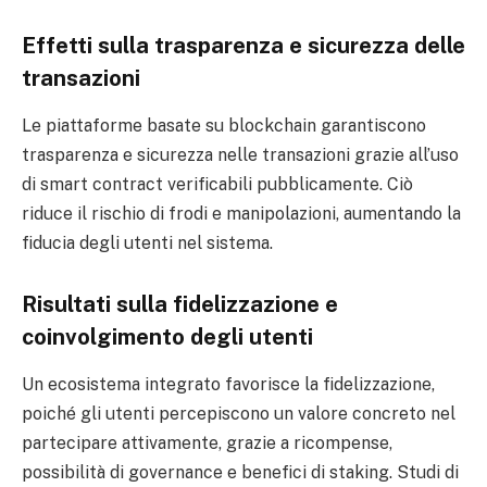
Effetti sulla trasparenza e sicurezza delle
transazioni
Le piattaforme basate su blockchain garantiscono
trasparenza e sicurezza nelle transazioni grazie all’uso
di smart contract verificabili pubblicamente. Ciò
riduce il rischio di frodi e manipolazioni, aumentando la
fiducia degli utenti nel sistema.
Risultati sulla fidelizzazione e
coinvolgimento degli utenti
Un ecosistema integrato favorisce la fidelizzazione,
poiché gli utenti percepiscono un valore concreto nel
partecipare attivamente, grazie a ricompense,
possibilità di governance e benefici di staking. Studi di