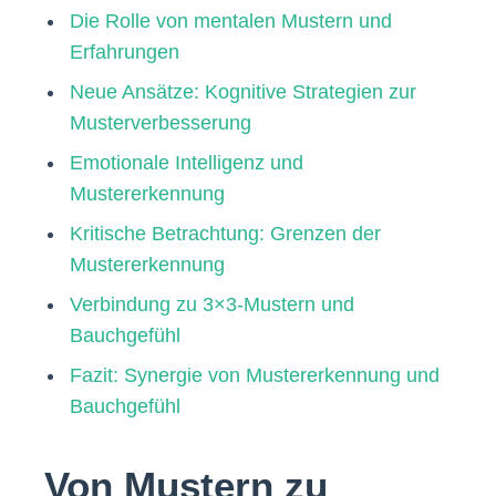
Die Rolle von mentalen Mustern und
Erfahrungen
Neue Ansätze: Kognitive Strategien zur
Musterverbesserung
Emotionale Intelligenz und
Mustererkennung
Kritische Betrachtung: Grenzen der
Mustererkennung
Verbindung zu 3×3-Mustern und
Bauchgefühl
Fazit: Synergie von Mustererkennung und
Bauchgefühl
Von Mustern zu