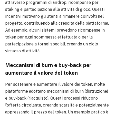
attraverso programmi di airdrop, ricompense per
staking e partecipazione alle attività di gioco. Questi
incentivi motivano gli utenti a rimanere coinvolti nel
progetto, contribuendo alla crescita della piattaforma.
Ad esempio, alcuni sistemi prevedono ricompense in
token per ogni scommessa effettuata o per la
partecipazione a tornei speciali, creando un ciclo
virtuoso di attività.
Meccanismi di burn e buy-back per
aumentare il valore del token
Per sostenere e aumentare il valore dei token, molte
piattaforme adottano meccanismi di burn (distruzione)
e buy-back (riacquisto). Questi processi riducono
l’offerta circolante, creando scarsità e potenzialmente
apprezzando il prezzo del token. Un esempio pratico è