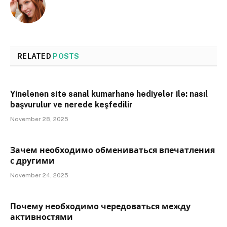
RELATED
POSTS
Yinelenen site sanal kumarhane hediyeler ile: nasıl
başvurulur ve nerede keşfedilir
November 28, 2025
Зачем необходимо обмениваться впечатления
с другими
November 24, 2025
Почему необходимо чередоваться между
активностями