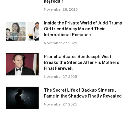
keşfedilir
November 28, 2025
Inside the Private World of Judd Trump
Girlfriend Maisy Ma and Their
International Romance
November 27, 2025
Prunella Scales Son Joseph West
Breaks the Silence After His Mother’s
Final Farewell
November 27, 2025
The Secret Life of Backup Singers ,
Fame in the Shadows Finally Revealed
November 27, 2025