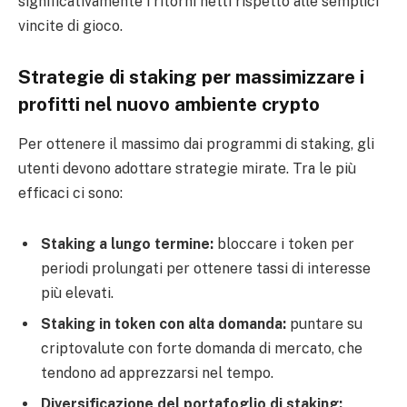
significativamente i ritorni netti rispetto alle semplici
vincite di gioco.
Strategie di staking per massimizzare i
profitti nel nuovo ambiente crypto
Per ottenere il massimo dai programmi di staking, gli
utenti devono adottare strategie mirate. Tra le più
efficaci ci sono:
Staking a lungo termine:
bloccare i token per
periodi prolungati per ottenere tassi di interesse
più elevati.
Staking in token con alta domanda:
puntare su
criptovalute con forte domanda di mercato, che
tendono ad apprezzarsi nel tempo.
Diversificazione del portafoglio di staking: