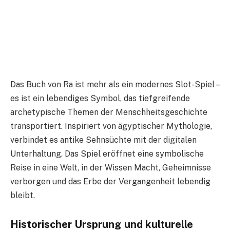
Das Buch von Ra ist mehr als ein modernes Slot-Spiel –
es ist ein lebendiges Symbol, das tiefgreifende
archetypische Themen der Menschheitsgeschichte
transportiert. Inspiriert von ägyptischer Mythologie,
verbindet es antike Sehnsüchte mit der digitalen
Unterhaltung. Das Spiel eröffnet eine symbolische
Reise in eine Welt, in der Wissen Macht, Geheimnisse
verborgen und das Erbe der Vergangenheit lebendig
bleibt.
Historischer Ursprung und kulturelle