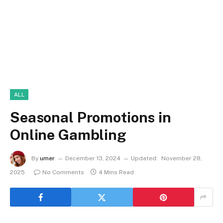
ALL
Seasonal Promotions in
Online Gambling
By
umer
December 13, 2024
Updated:
November 28,
2025
No Comments
4 Mins Read